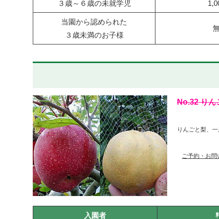
３歳～６歳の未就学児
1,
当園から認められた
３歳未満のお子様
No.32 
りんごと梨、一
ご予約・お問
入園者