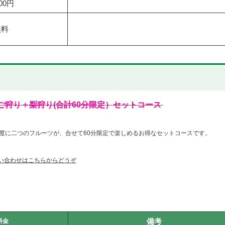
000円
無料
りんご狩り＋梨狩り(合計60分限定）セット
コース
度に二つのフルーツが、合せて60分限定で楽しめるお得なセットコースです。
い合わせはこちらからどうぞ
備考
料金