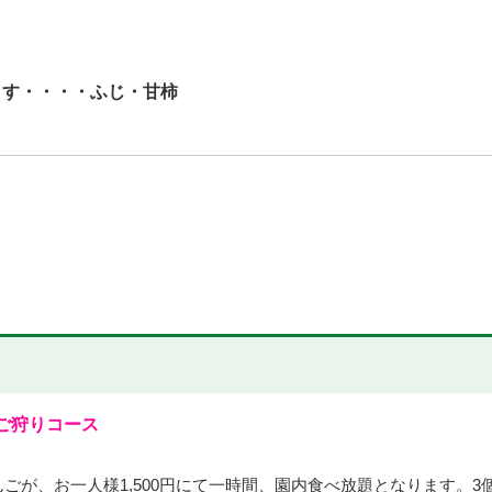
ります・・・・ふじ・甘柿
んご狩り
コース
ごが、お一人様1,500円にて一時間、園内食べ放題となります。3