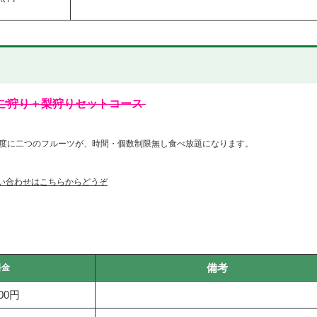
りんご狩り＋梨狩りセット
コース
度に二つのフルーツが、時間・個数制限無し
食べ放題になります。
い合わせはこちらからどうぞ
備考
料金
000円