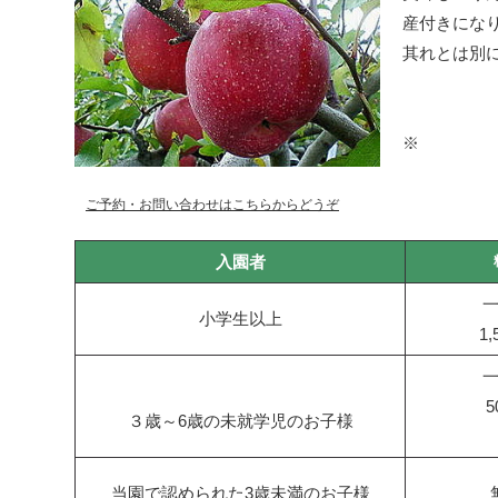
産付きにな
其れとは別に
※
ご予約・お問い合わせはこちらからどうぞ
入園者
小学生以上
1,
5
３歳～6歳の未就学児のお子様
当園で認められた3歳未満のお子様