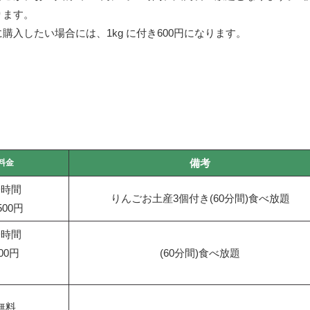
ります。
購入したい場合には、1kg に付き600円になります。
備考
料金
一時間
りんごお土産3個付き(60分間)食べ放題
500円
一時間
00円
(60分間)食べ放題
無料